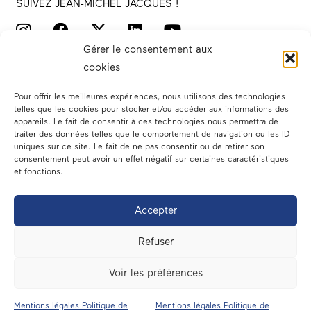
SUIVEZ JEAN-MICHEL JACQUES !
Gérer le consentement aux
cookies
Pour offrir les meilleures expériences, nous utilisons des technologies
telles que les cookies pour stocker et/ou accéder aux informations des
appareils. Le fait de consentir à ces technologies nous permettra de
traiter des données telles que le comportement de navigation ou les ID
Votre député
uniques sur ce site. Le fait de ne pas consentir ou de retirer son
consentement peut avoir un effet négatif sur certaines caractéristiques
Actualités
et fonctions.
Dans les médias
Accepter
En circonscription
Refuser
A l’assemblée
Voir les préférences
Contact
Mentions légales Politique de
Mentions légales Politique de