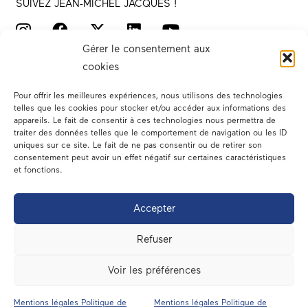
SUIVEZ JEAN-MICHEL JACQUES !
Gérer le consentement aux
cookies
Pour offrir les meilleures expériences, nous utilisons des technologies
telles que les cookies pour stocker et/ou accéder aux informations des
appareils. Le fait de consentir à ces technologies nous permettra de
traiter des données telles que le comportement de navigation ou les ID
Votre député
uniques sur ce site. Le fait de ne pas consentir ou de retirer son
consentement peut avoir un effet négatif sur certaines caractéristiques
Actualités
et fonctions.
Dans les médias
Accepter
En circonscription
Refuser
A l’assemblée
Voir les préférences
Contact
Mentions légales Politique de
Mentions légales Politique de