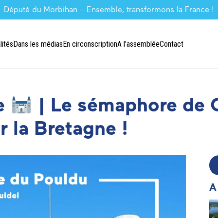
Député du Morbihan – Ensemble, transformons la France !
lités
Dans les médias
En circonscription
A l’assemblée
Contact
ne
| Le sémaphore de G
 la Bretagne !
A