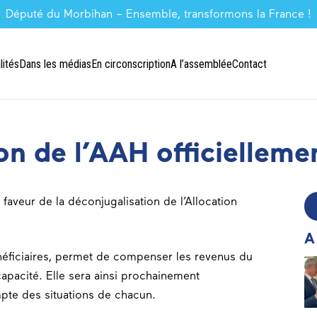
Député du Morbihan – Ensemble, transformons la France !
lités
Dans les médias
En circonscription
A l’assemblée
Contact
on de l’AAH officielleme
faveur de la déconjugalisation de l’Allocation
A
énéficiaires, permet de compenser les revenus du
ncapacité. Elle sera ainsi prochainement
mpte des situations de chacun.