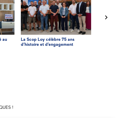
é au
La Scop Loy célèbre 75 ans
Agir pour f
d’histoire et d’engagement
facturatio
QUES !