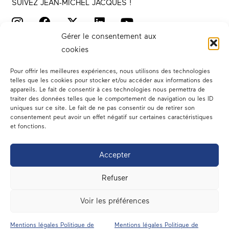
SUIVEZ JEAN-MICHEL JACQUES !
Gérer le consentement aux
cookies
Pour offrir les meilleures expériences, nous utilisons des technologies
telles que les cookies pour stocker et/ou accéder aux informations des
appareils. Le fait de consentir à ces technologies nous permettra de
traiter des données telles que le comportement de navigation ou les ID
Votre député
uniques sur ce site. Le fait de ne pas consentir ou de retirer son
consentement peut avoir un effet négatif sur certaines caractéristiques
Actualités
et fonctions.
Dans les médias
Accepter
En circonscription
Refuser
A l’assemblée
Voir les préférences
Contact
Mentions légales Politique de
Mentions légales Politique de