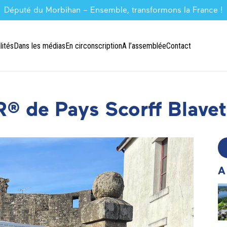
Député du Morbihan – Ensemble, transformons la France !
lités
Dans les médias
En circonscription
A l’assemblée
Contact
R® de Pays Scorff Blave
A