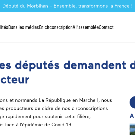
Député du Morbihan – Ensemble, transformons la France !
lités
Dans les médias
En circonscription
A l’assemblée
Contact
: des députés demandent 
ecteur
tons et normands La République en Marche !, nous
les producteurs de cidre de nos circonscriptions
A
 rapidement pour soutenir cette filière,
 face à l’épidémie de Covid-19.