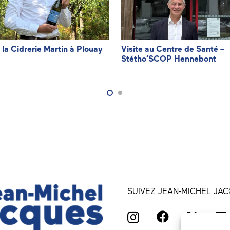
à la Cidrerie Martin à Plouay
Visite au Centre de Santé –
Stétho’SCOP Hennebont
SUIVEZ JEAN-MICHEL JAC