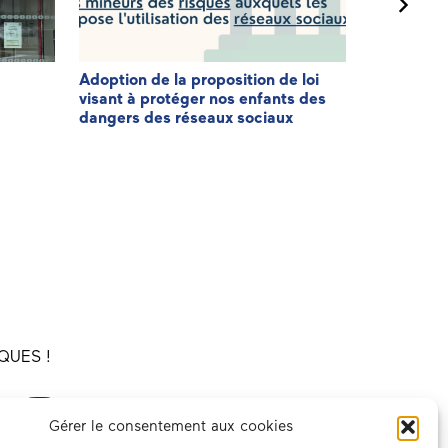
Adoption de la proposition de loi
3ème éditi
visant à protéger nos enfants des
Patriote
dangers des réseaux sociaux
QUES !
Gérer le consentement aux cookies