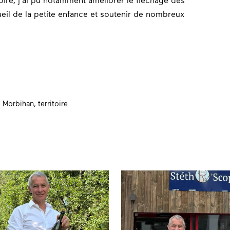
toire, j’ai pu notamment améliorer le fléchage des
eil de la petite
enfance
et soutenir de nombreux
,
Morbihan
,
territoire