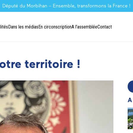
Député du Morbihan – Ensemble, transformons la France !
lités
Dans les médias
En circonscription
A l’assemblée
Contact
tre territoire !
A