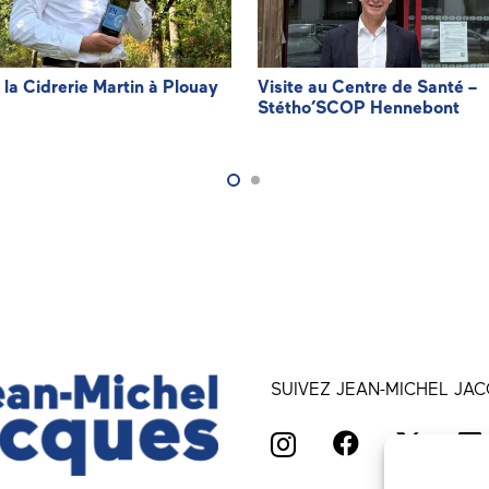
à la Cidrerie Martin à Plouay
Visite au Centre de Santé –
Stétho’SCOP Hennebont
SUIVEZ JEAN-MICHEL JAC