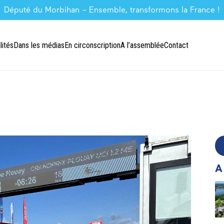
Député du Morbihan – Ensemble, transformons la France !
lités
Dans les médias
En circonscription
A l’assemblée
Contact
A