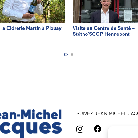
à la Cidrerie Martin à Plouay
Visite au Centre de Santé –
Stétho’SCOP Hennebont
SUIVEZ JEAN-MICHEL JAC