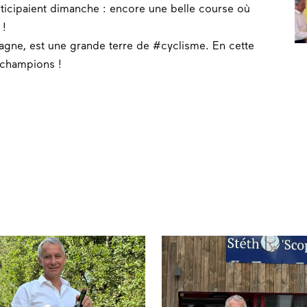
rticipaient dimanche : encore une belle course où
 !
agn
e, est une grande terre de
#cyclism
e. En cette
 champions !