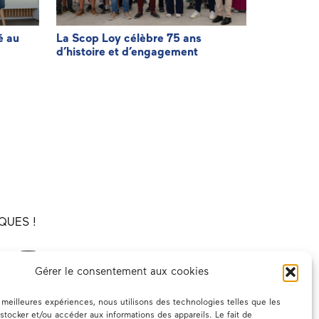
é au
La Scop Loy célèbre 75 ans
Agir pour f
d’histoire et d’engagement
facturatio
QUES !
Gérer le consentement aux cookies
es meilleures expériences, nous utilisons des technologies telles que les
stocker et/ou accéder aux informations des appareils. Le fait de