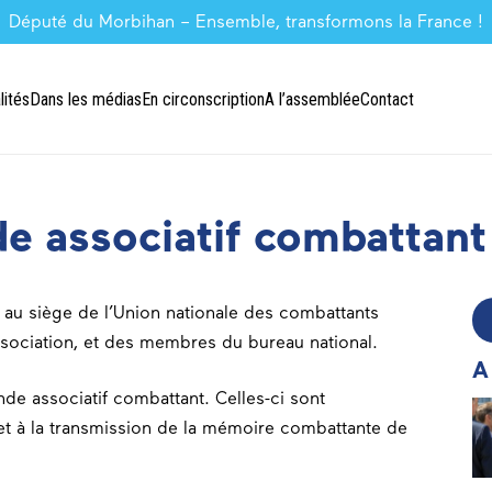
Député du Morbihan – Ensemble, transformons la France !
lités
Dans les médias
En circonscription
A l’assemblée
Contact
de associatif combattant
r au siège de l’Union nationale des combattants
ssociation, et des membres du bureau national.
A
nde associatif combattant. Celles-ci sont
n et à la transmission de la mémoire combattante de