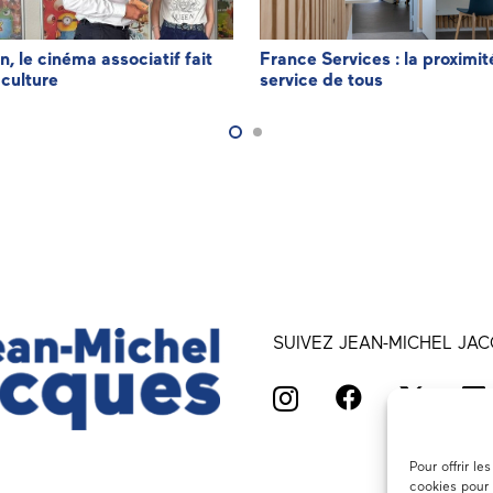
n, le cinéma associatif fait
France Services : la proximit
 culture
service de tous
SUIVEZ JEAN-MICHEL JAC
Pour offrir l
cookies pour 