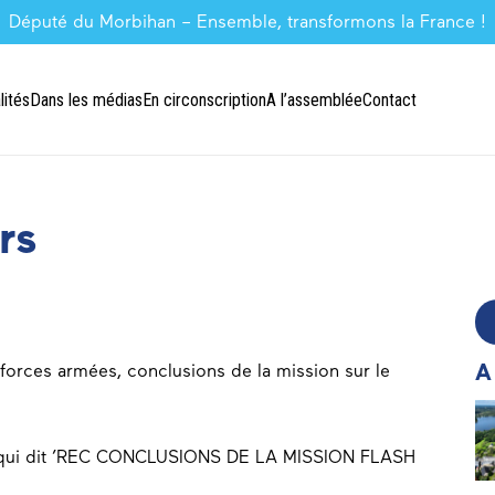
Député du Morbihan – Ensemble, transformons la France !
lités
Dans les médias
En circonscription
A l’assemblée
Contact
rs
A
forces armées, conclusions de la mission sur le