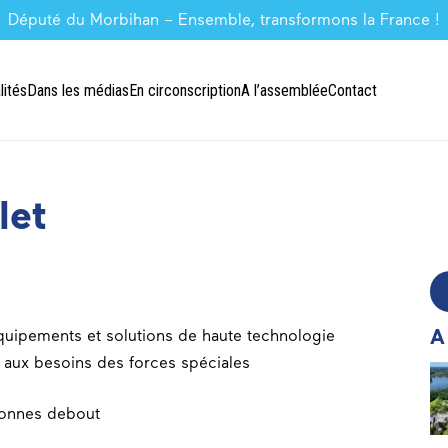
Député du Morbihan – Ensemble, transformons la France !
lités
Dans les médias
En circonscription
A l’assemblée
Contact
let
A
quipements et solutions de haute technologie
e aux besoins des forces spéciales