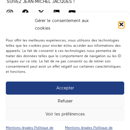
SUIVEZ JEAN-MICHEL JACQUES !
Gérer le consentement aux
cookies
Pour offrir les meilleures expériences, nous utilisons des technologies
telles que les cookies pour stocker et/ou accéder aux informations des
appareils. Le fait de consentir à ces technologies nous permettra de
traiter des données telles que le comportement de navigation ou les ID
Votre député
uniques sur ce site. Le fait de ne pas consentir ou de retirer son
consentement peut avoir un effet négatif sur certaines caractéristiques
Actualités
et fonctions.
Dans les médias
Accepter
En circonscription
Refuser
A l’assemblée
Voir les préférences
Contact
Mentions légales Politique de
Mentions légales Politique de