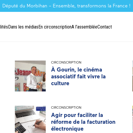
Député du Morbihan – Ensemble, transformons la France !
lités
Dans les médias
En circonscription
A l’assemblée
Contact
CIRCONSCRIPTION
À Gourin, le cinéma
associatif fait vivre la
culture
CIRCONSCRIPTION
Agir pour faciliter la
réforme de la facturation
électronique