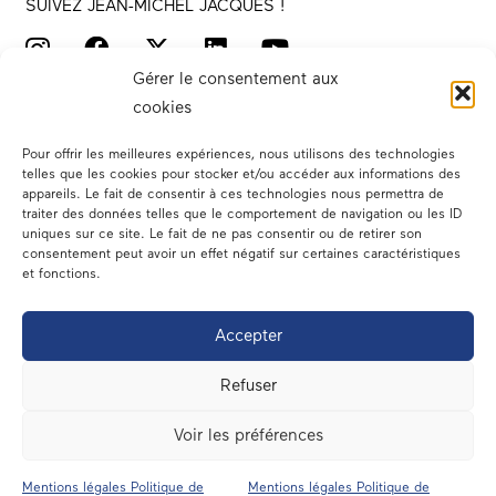
SUIVEZ JEAN-MICHEL JACQUES !
Gérer le consentement aux
cookies
Pour offrir les meilleures expériences, nous utilisons des technologies
telles que les cookies pour stocker et/ou accéder aux informations des
appareils. Le fait de consentir à ces technologies nous permettra de
traiter des données telles que le comportement de navigation ou les ID
Votre député
uniques sur ce site. Le fait de ne pas consentir ou de retirer son
consentement peut avoir un effet négatif sur certaines caractéristiques
Actualités
et fonctions.
Dans les médias
Accepter
En circonscription
Refuser
A l’assemblée
Voir les préférences
Contact
Mentions légales Politique de
Mentions légales Politique de