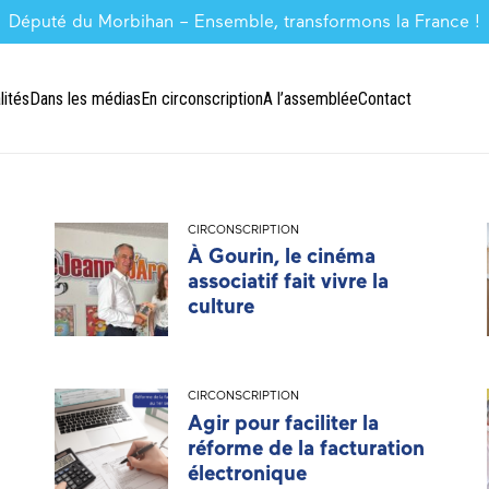
Député du Morbihan – Ensemble, transformons la France !
lités
Dans les médias
En circonscription
A l’assemblée
Contact
CIRCONSCRIPTION
À Gourin, le cinéma
associatif fait vivre la
culture
CIRCONSCRIPTION
Agir pour faciliter la
réforme de la facturation
électronique