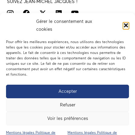
SUIVEZ JEAN-MICHEL JACQUES !
Gérer le consentement aux
cookies
Pour offrir les meilleures expériences, nous utilisons des technologies
telles que les cookies pour stocker et/ou accéder aux informations des
appareils. Le fait de consentir à ces technologies nous permettra de
traiter des données telles que le comportement de navigation ou les ID
Votre député
uniques sur ce site. Le fait de ne pas consentir ou de retirer son
consentement peut avoir un effet négatif sur certaines caractéristiques
Actualités
et fonctions.
Dans les médias
Accepter
En circonscription
Refuser
A l’assemblée
Voir les préférences
Contact
Mentions légales Politique de
Mentions légales Politique de