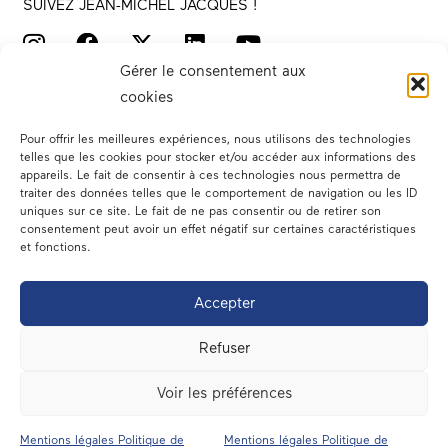
SUIVEZ JEAN-MICHEL JACQUES !
Gérer le consentement aux
cookies
Pour offrir les meilleures expériences, nous utilisons des technologies
telles que les cookies pour stocker et/ou accéder aux informations des
appareils. Le fait de consentir à ces technologies nous permettra de
traiter des données telles que le comportement de navigation ou les ID
Votre député
uniques sur ce site. Le fait de ne pas consentir ou de retirer son
consentement peut avoir un effet négatif sur certaines caractéristiques
Actualités
et fonctions.
Dans les médias
Accepter
En circonscription
Refuser
A l’assemblée
Voir les préférences
Contact
Mentions légales Politique de
Mentions légales Politique de