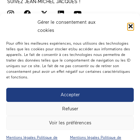
SUIVEZ JEAN-MICHEL JACQUES !
Gérer le consentement aux
cookies
Pour offrir les meilleures expériences, nous utilisons des technologies
telles que les cookies pour stocker et/ou accéder aux informations des
appareils. Le fait de consentir à ces technologies nous permettra de
traiter des données telles que le comportement de navigation ou les ID
Votre député
uniques sur ce site. Le fait de ne pas consentir ou de retirer son
consentement peut avoir un effet négatif sur certaines caractéristiques
Actualités
et fonctions.
Dans les médias
Accepter
En circonscription
Refuser
A l’assemblée
Voir les préférences
Contact
Mentions légales Politique de
Mentions légales Politique de