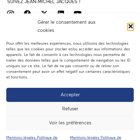
SUIVEZ JEAN-MICHEL JACQUES !
Gérer le consentement aux
cookies
Pour offrir les meilleures expériences, nous utilisons des technologies
telles que les cookies pour stocker et/ou accéder aux informations des
appareils. Le fait de consentir à ces technologies nous permettra de
traiter des données telles que le comportement de navigation ou les ID
Votre député
uniques sur ce site. Le fait de ne pas consentir ou de retirer son
consentement peut avoir un effet négatif sur certaines caractéristiques
Actualités
et fonctions.
Dans les médias
Accepter
En circonscription
Refuser
A l’assemblée
Voir les préférences
Contact
Mentions légales Politique de
Mentions légales Politique de