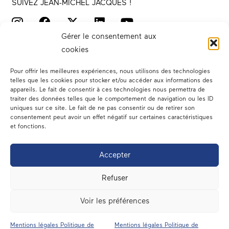
SUIVEZ JEAN-MICHEL JACQUES !
Gérer le consentement aux
cookies
Pour offrir les meilleures expériences, nous utilisons des technologies
telles que les cookies pour stocker et/ou accéder aux informations des
appareils. Le fait de consentir à ces technologies nous permettra de
traiter des données telles que le comportement de navigation ou les ID
Votre député
uniques sur ce site. Le fait de ne pas consentir ou de retirer son
consentement peut avoir un effet négatif sur certaines caractéristiques
Actualités
et fonctions.
Dans les médias
Accepter
En circonscription
Refuser
A l’assemblée
Voir les préférences
Contact
Mentions légales Politique de
Mentions légales Politique de