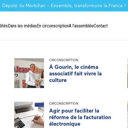
Député du Morbihan – Ensemble, transformons la France !
lités
Dans les médias
En circonscription
A l’assemblée
Contact
CIRCONSCRIPTION
À Gourin, le cinéma
associatif fait vivre la
culture
CIRCONSCRIPTION
Agir pour faciliter la
réforme de la facturation
électronique