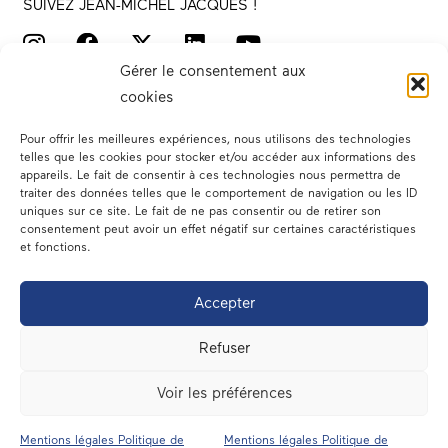
SUIVEZ JEAN-MICHEL JACQUES !
Gérer le consentement aux
cookies
Pour offrir les meilleures expériences, nous utilisons des technologies
telles que les cookies pour stocker et/ou accéder aux informations des
appareils. Le fait de consentir à ces technologies nous permettra de
traiter des données telles que le comportement de navigation ou les ID
Votre député
uniques sur ce site. Le fait de ne pas consentir ou de retirer son
consentement peut avoir un effet négatif sur certaines caractéristiques
Actualités
et fonctions.
Dans les médias
Accepter
En circonscription
Refuser
A l’assemblée
Voir les préférences
Contact
Mentions légales Politique de
Mentions légales Politique de