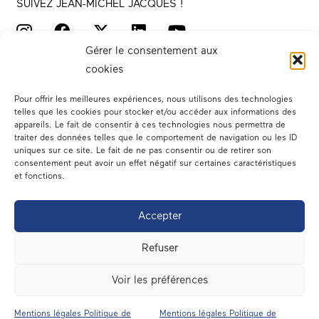
SUIVEZ JEAN-MICHEL JACQUES !
Gérer le consentement aux
cookies
Pour offrir les meilleures expériences, nous utilisons des technologies
telles que les cookies pour stocker et/ou accéder aux informations des
appareils. Le fait de consentir à ces technologies nous permettra de
traiter des données telles que le comportement de navigation ou les ID
Votre député
uniques sur ce site. Le fait de ne pas consentir ou de retirer son
consentement peut avoir un effet négatif sur certaines caractéristiques
Actualités
et fonctions.
Dans les médias
Accepter
En circonscription
Refuser
A l’assemblée
Voir les préférences
Contact
Mentions légales Politique de
Mentions légales Politique de