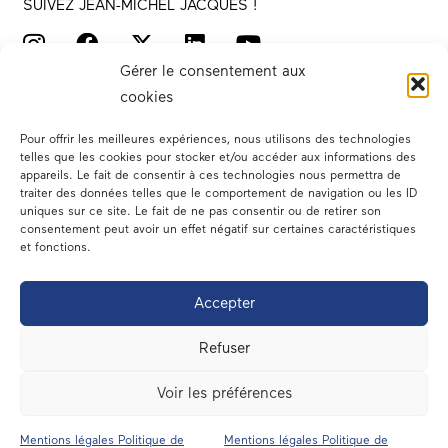
SUIVEZ JEAN-MICHEL JACQUES !
Gérer le consentement aux
cookies
Pour offrir les meilleures expériences, nous utilisons des technologies
telles que les cookies pour stocker et/ou accéder aux informations des
appareils. Le fait de consentir à ces technologies nous permettra de
traiter des données telles que le comportement de navigation ou les ID
Votre député
uniques sur ce site. Le fait de ne pas consentir ou de retirer son
consentement peut avoir un effet négatif sur certaines caractéristiques
Actualités
et fonctions.
Dans les médias
Accepter
En circonscription
Refuser
A l’assemblée
Voir les préférences
Contact
Mentions légales Politique de
Mentions légales Politique de