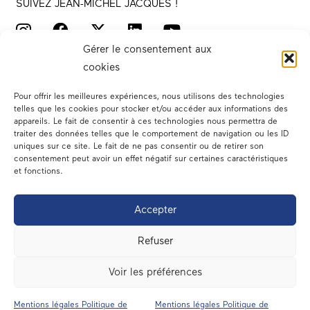
SUIVEZ JEAN-MICHEL JACQUES !
Gérer le consentement aux
cookies
Pour offrir les meilleures expériences, nous utilisons des technologies
telles que les cookies pour stocker et/ou accéder aux informations des
appareils. Le fait de consentir à ces technologies nous permettra de
traiter des données telles que le comportement de navigation ou les ID
Votre député
uniques sur ce site. Le fait de ne pas consentir ou de retirer son
consentement peut avoir un effet négatif sur certaines caractéristiques
Actualités
et fonctions.
Dans les médias
Accepter
En circonscription
Refuser
A l’assemblée
Voir les préférences
Contact
Mentions légales Politique de
Mentions légales Politique de