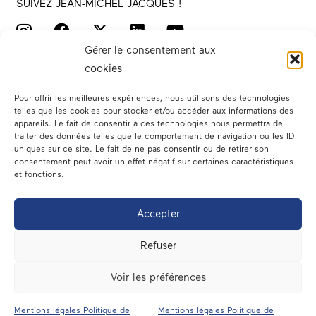
SUIVEZ JEAN-MICHEL JACQUES !
Gérer le consentement aux
cookies
Pour offrir les meilleures expériences, nous utilisons des technologies
telles que les cookies pour stocker et/ou accéder aux informations des
appareils. Le fait de consentir à ces technologies nous permettra de
traiter des données telles que le comportement de navigation ou les ID
Votre député
uniques sur ce site. Le fait de ne pas consentir ou de retirer son
consentement peut avoir un effet négatif sur certaines caractéristiques
Actualités
et fonctions.
Dans les médias
Accepter
En circonscription
Refuser
A l’assemblée
Voir les préférences
Contact
Mentions légales Politique de
Mentions légales Politique de