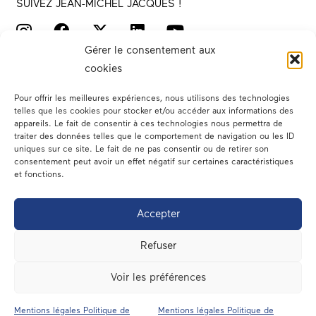
SUIVEZ JEAN-MICHEL JACQUES !
Gérer le consentement aux
cookies
Pour offrir les meilleures expériences, nous utilisons des technologies
telles que les cookies pour stocker et/ou accéder aux informations des
appareils. Le fait de consentir à ces technologies nous permettra de
traiter des données telles que le comportement de navigation ou les ID
Votre député
uniques sur ce site. Le fait de ne pas consentir ou de retirer son
consentement peut avoir un effet négatif sur certaines caractéristiques
Actualités
et fonctions.
Dans les médias
Accepter
En circonscription
Refuser
A l’assemblée
Voir les préférences
Contact
Mentions légales Politique de
Mentions légales Politique de