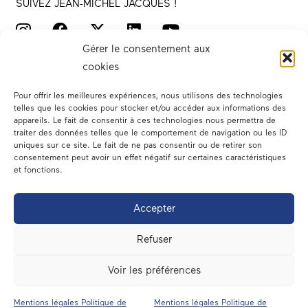
SUIVEZ JEAN-MICHEL JACQUES !
Gérer le consentement aux
cookies
Pour offrir les meilleures expériences, nous utilisons des technologies
telles que les cookies pour stocker et/ou accéder aux informations des
appareils. Le fait de consentir à ces technologies nous permettra de
traiter des données telles que le comportement de navigation ou les ID
Votre député
uniques sur ce site. Le fait de ne pas consentir ou de retirer son
consentement peut avoir un effet négatif sur certaines caractéristiques
Actualités
et fonctions.
Dans les médias
Accepter
En circonscription
Refuser
A l’assemblée
Voir les préférences
Contact
Mentions légales Politique de
Mentions légales Politique de