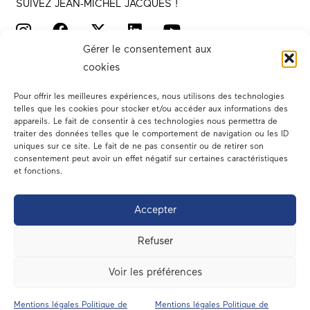
SUIVEZ JEAN-MICHEL JACQUES !
Gérer le consentement aux
cookies
Pour offrir les meilleures expériences, nous utilisons des technologies
telles que les cookies pour stocker et/ou accéder aux informations des
appareils. Le fait de consentir à ces technologies nous permettra de
traiter des données telles que le comportement de navigation ou les ID
Votre député
uniques sur ce site. Le fait de ne pas consentir ou de retirer son
consentement peut avoir un effet négatif sur certaines caractéristiques
Actualités
et fonctions.
Dans les médias
Accepter
En circonscription
Refuser
A l’assemblée
Voir les préférences
Contact
Mentions légales Politique de
Mentions légales Politique de