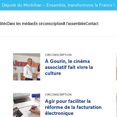
Député du Morbihan – Ensemble, transformons la France !
lités
Dans les médias
En circonscription
A l’assemblée
Contact
CIRCONSCRIPTION
À Gourin, le cinéma
associatif fait vivre la
culture
CIRCONSCRIPTION
Agir pour faciliter la
réforme de la facturation
électronique