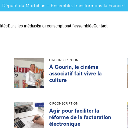
Député du Morbihan – Ensemble, transformons la France !
lités
Dans les médias
En circonscription
A l’assemblée
Contact
CIRCONSCRIPTION
À Gourin, le cinéma
associatif fait vivre la
culture
CIRCONSCRIPTION
Agir pour faciliter la
réforme de la facturation
électronique