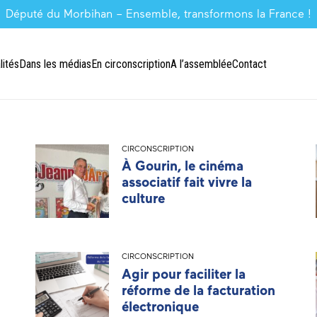
Député du Morbihan – Ensemble, transformons la France !
lités
Dans les médias
En circonscription
A l’assemblée
Contact
CIRCONSCRIPTION
À Gourin, le cinéma
associatif fait vivre la
culture
CIRCONSCRIPTION
Agir pour faciliter la
réforme de la facturation
électronique