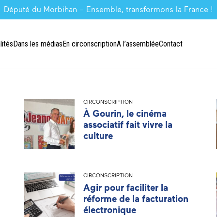
Député du Morbihan – Ensemble, transformons la France !
lités
Dans les médias
En circonscription
A l’assemblée
Contact
CIRCONSCRIPTION
À Gourin, le cinéma
associatif fait vivre la
culture
CIRCONSCRIPTION
Agir pour faciliter la
réforme de la facturation
électronique