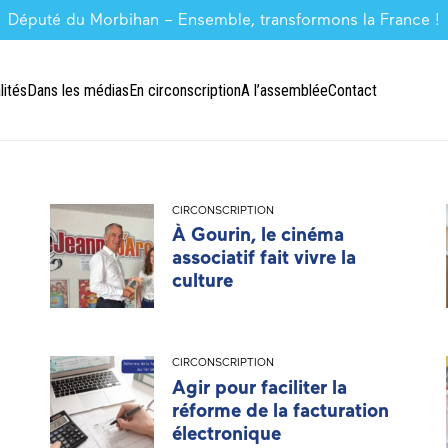
Député du Morbihan – Ensemble, transformons la France !
lités
Dans les médias
En circonscription
A l’assemblée
Contact
CIRCONSCRIPTION
À Gourin, le cinéma
associatif fait vivre la
culture
CIRCONSCRIPTION
Agir pour faciliter la
réforme de la facturation
électronique