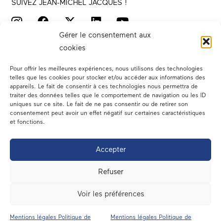
SUIVEZ JEAN-MICHEL JACQUES !
Gérer le consentement aux
cookies
Pour offrir les meilleures expériences, nous utilisons des technologies
telles que les cookies pour stocker et/ou accéder aux informations des
appareils. Le fait de consentir à ces technologies nous permettra de
traiter des données telles que le comportement de navigation ou les ID
Votre député
uniques sur ce site. Le fait de ne pas consentir ou de retirer son
consentement peut avoir un effet négatif sur certaines caractéristiques
Actualités
et fonctions.
Dans les médias
Accepter
En circonscription
Refuser
A l’assemblée
Voir les préférences
Contact
Mentions légales Politique de
Mentions légales Politique de