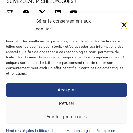
SUIVEZ JEAN-MICHEL JACQUES !
Gérer le consentement aux
cookies
Pour offrir les meilleures expériences, nous utilisons des technologies
telles que les cookies pour stocker et/ou accéder aux informations des
appareils. Le fait de consentir à ces technologies nous permettra de
traiter des données telles que le comportement de navigation ou les ID
Votre député
uniques sur ce site. Le fait de ne pas consentir ou de retirer son
consentement peut avoir un effet négatif sur certaines caractéristiques
Actualités
et fonctions.
Dans les médias
Accepter
En circonscription
Refuser
A l’assemblée
Voir les préférences
Contact
Mentions légales Politique de
Mentions légales Politique de