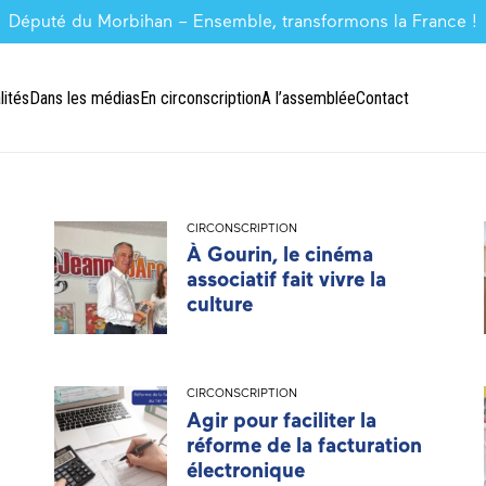
Député du Morbihan – Ensemble, transformons la France !
lités
Dans les médias
En circonscription
A l’assemblée
Contact
CIRCONSCRIPTION
À Gourin, le cinéma
associatif fait vivre la
culture
CIRCONSCRIPTION
Agir pour faciliter la
réforme de la facturation
électronique