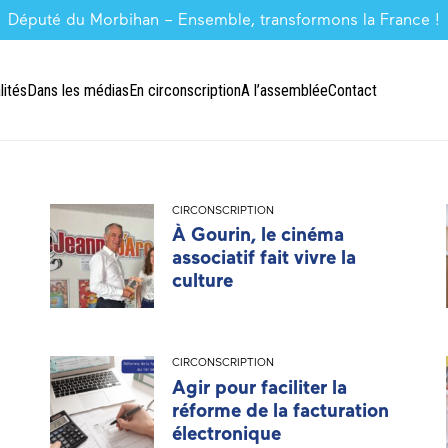
Député du Morbihan – Ensemble, transformons la France !
lités
Dans les médias
En circonscription
A l’assemblée
Contact
CIRCONSCRIPTION
À Gourin, le cinéma
associatif fait vivre la
culture
CIRCONSCRIPTION
Agir pour faciliter la
réforme de la facturation
électronique