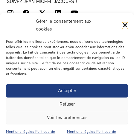
SUIVEZ JEAN-MICHEL JACQUES !
Gérer le consentement aux
cookies
Pour offrir les meilleures expériences, nous utilisons des technologies
telles que les cookies pour stocker et/ou accéder aux informations des
appareils. Le fait de consentir à ces technologies nous permettra de
traiter des données telles que le comportement de navigation ou les ID
Votre député
uniques sur ce site. Le fait de ne pas consentir ou de retirer son
consentement peut avoir un effet négatif sur certaines caractéristiques
Actualités
et fonctions.
Dans les médias
Accepter
En circonscription
Refuser
A l’assemblée
Voir les préférences
Contact
Mentions légales Politique de
Mentions légales Politique de