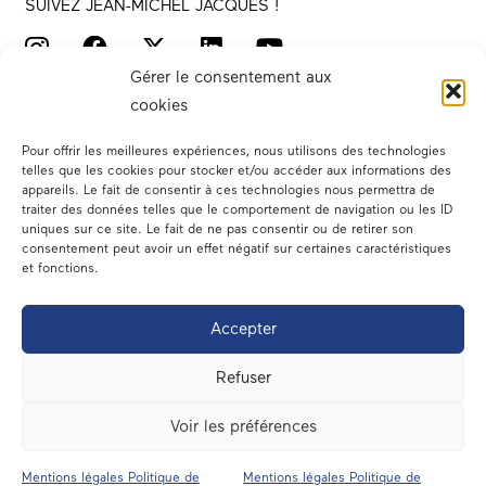
SUIVEZ JEAN-MICHEL JACQUES !
Gérer le consentement aux
cookies
Pour offrir les meilleures expériences, nous utilisons des technologies
telles que les cookies pour stocker et/ou accéder aux informations des
appareils. Le fait de consentir à ces technologies nous permettra de
traiter des données telles que le comportement de navigation ou les ID
Votre député
uniques sur ce site. Le fait de ne pas consentir ou de retirer son
consentement peut avoir un effet négatif sur certaines caractéristiques
Actualités
et fonctions.
Dans les médias
Accepter
En circonscription
Refuser
A l’assemblée
Voir les préférences
Contact
Mentions légales Politique de
Mentions légales Politique de