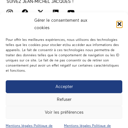
SUIVEZ JEAN-MICHEL JACQUES !
Gérer le consentement aux
cookies
Pour offrir les meilleures expériences, nous utilisons des technologies
telles que les cookies pour stocker et/ou accéder aux informations des
appareils. Le fait de consentir à ces technologies nous permettra de
traiter des données telles que le comportement de navigation ou les ID
Votre député
uniques sur ce site. Le fait de ne pas consentir ou de retirer son
consentement peut avoir un effet négatif sur certaines caractéristiques
Actualités
et fonctions.
Dans les médias
Accepter
En circonscription
Refuser
A l’assemblée
Voir les préférences
Contact
Mentions légales Politique de
Mentions légales Politique de