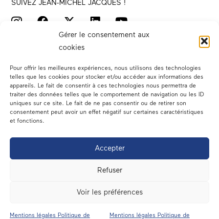
SUIVEZ JEAN-MICHEL JACQUES !
Gérer le consentement aux
cookies
Pour offrir les meilleures expériences, nous utilisons des technologies
telles que les cookies pour stocker et/ou accéder aux informations des
appareils. Le fait de consentir à ces technologies nous permettra de
traiter des données telles que le comportement de navigation ou les ID
Votre député
uniques sur ce site. Le fait de ne pas consentir ou de retirer son
consentement peut avoir un effet négatif sur certaines caractéristiques
Actualités
et fonctions.
Dans les médias
Accepter
En circonscription
Refuser
A l’assemblée
Voir les préférences
Contact
Mentions légales Politique de
Mentions légales Politique de