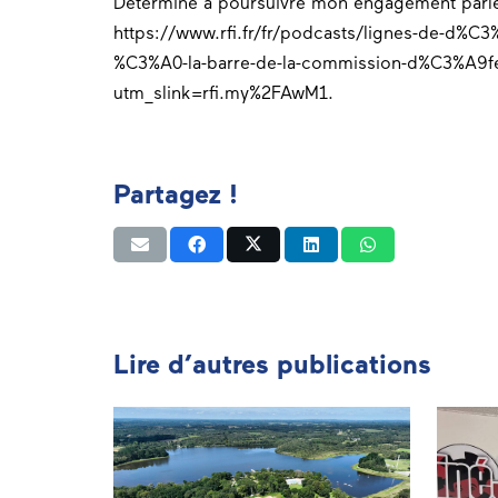
Déterminé à poursuivre mon
engagement
parle
https://www.rfi.fr/fr/podcasts/lignes-de-d%C
%C3%A0-la-barre-de-la-commission-d%C3%A9f
utm_slink=rfi.my%2FA
wM1.
Partagez !
Lire d’autres publications