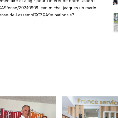
mentaire et à agir pour l’intérêt de notre Nation
:
3%A9fense/20240908-jean-michel-jacques-un-marin-
ense-de-l-assembl%C3%A9e-nationale?