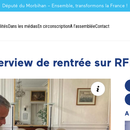
Député du Morbihan – Ensemble, transformons la France !
lités
Dans les médias
En circonscription
A l’assemblée
Contact
rview de rentrée sur RFI
A