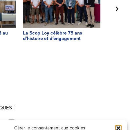
é au
La Scop Loy célèbre 75 ans
Agir pour f
d’histoire et d’engagement
facturatio
QUES !
Gérer le consentement aux cookies