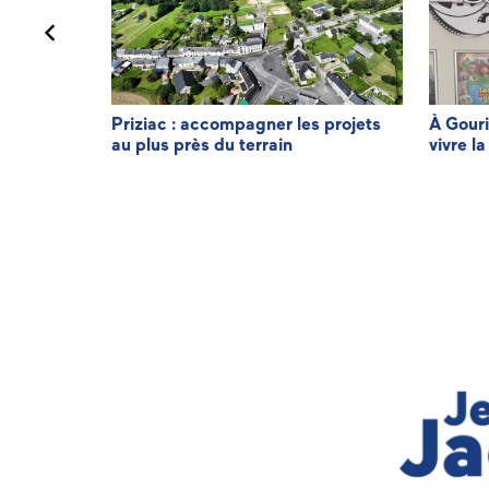
minique LE
Priziac : accompagner les projets
À Gouri
au plus près du terrain
vivre la