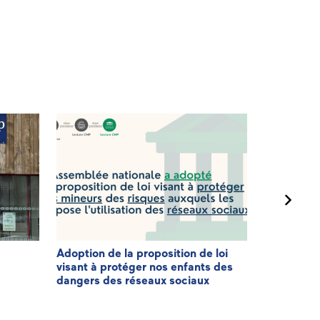
Adoption de la proposition de loi
3ème éditi
visant à protéger nos enfants des
Patriote
dangers des réseaux sociaux