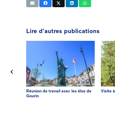
Lire d’autres publications
de
Réunion de travail avec les élus de
Visite 
Gourin