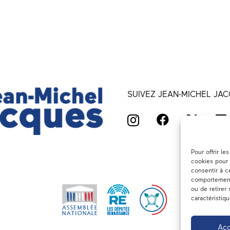
SUIVEZ JEAN-MICHEL JAC
Pour offrir l
cookies pour 
consentir à c
comportement 
ou de retirer
caractéristiq
Acc