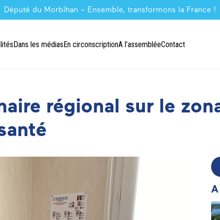
Député du Morbihan – Ensemble, transformons la France !
lités
Dans les médias
En circonscription
A l’assemblée
Contact
naire régional sur le zo
santé
A