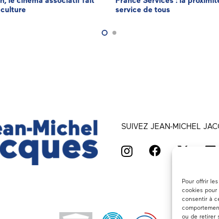
n, le cinéma associatif fait
France Services : la proximit
 culture
service de tous
SUIVEZ JEAN-MICHEL JAC
Pour offrir l
cookies pour 
consentir à c
comportement 
ou de retirer