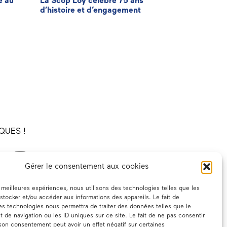
é au
La Scop Loy célèbre 75 ans
Agir pour f
d’histoire et d’engagement
facturatio
QUES !
Gérer le consentement aux cookies
es meilleures expériences, nous utilisons des technologies telles que les
stocker et/ou accéder aux informations des appareils. Le fait de
es technologies nous permettra de traiter des données telles que le
de navigation ou les ID uniques sur ce site. Le fait de ne pas consentir
 son consentement peut avoir un effet négatif sur certaines