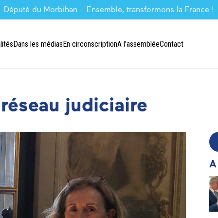
Député du Morbihan – Ensemble, transformons la France !
lités
Dans les médias
En circonscription
A l’assemblée
Contact
réseau judiciaire
A