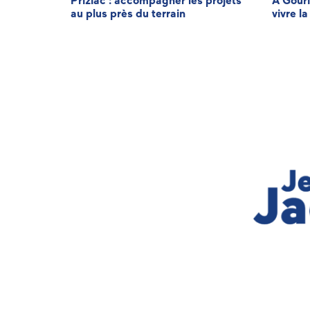
minique LE
Priziac : accompagner les projets
À Gouri
au plus près du terrain
vivre la