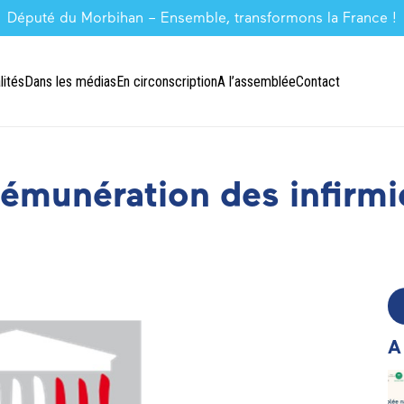
Député du Morbihan – Ensemble, transformons la France !
lités
Dans les médias
En circonscription
A l’assemblée
Contact
Rémunération des infirmi
A