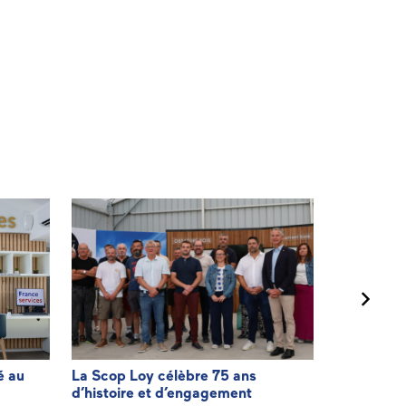
é au
La Scop Loy célèbre 75 ans
Agir pour f
d’histoire et d’engagement
facturatio