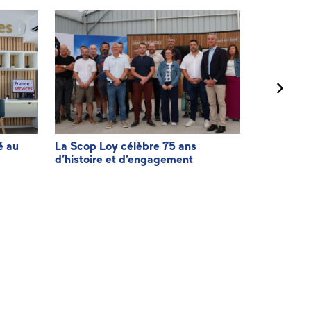
é au
La Scop Loy célèbre 75 ans
Agir pour f
d’histoire et d’engagement
facturatio