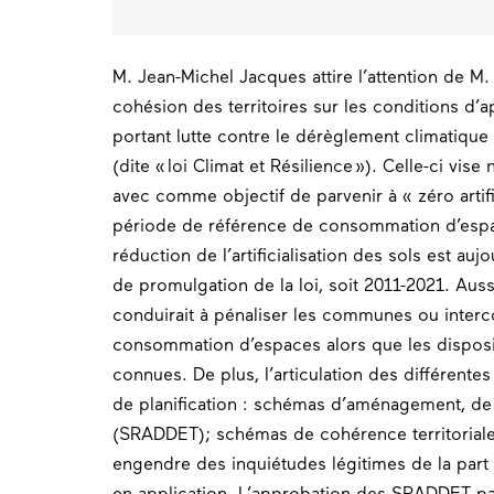
M. Jean-Michel Jacques attire l’attention de M. 
cohésion des territoires sur les conditions d’a
portant lutte contre le dérèglement climatique 
(dite « loi Climat et Résilience »). Celle-ci vise
avec comme objectif de parvenir à « zéro artifi
période de référence de consommation d’espa
réduction de l’artificialisation des sols est auj
de promulgation de la loi, soit 2011-2021. Aus
conduirait à pénaliser les communes ou inte
consommation d’espaces alors que les disposit
connues. De plus, l’articulation des différent
de planification : schémas d’aménagement, de 
(SRADDET); schémas de cohérence territoriale 
engendre des inquiétudes légitimes de la part
en application. L’approbation des SRADDET par 