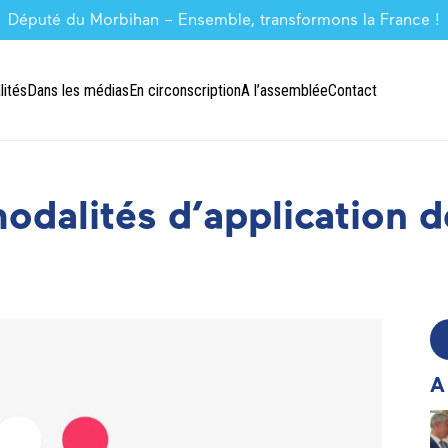
Député du Morbihan – Ensemble, transformons la France !
lités
Dans les médias
En circonscription
A l’assemblée
Contact
odalités d’application de
A