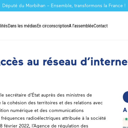
Député du Morbihan – Ensemble, transformons la France !
lités
Dans les médias
En circonscription
A l’assemblée
Contact
Accès au réseau d’interne
 le secrétaire d’État auprès des ministres de
 la cohésion des territoires et des relations avec
A
ransition numérique et des communications
de fréquences radioélectriques attribuée à la société
 18 février 2022, l’Agence de régulation des