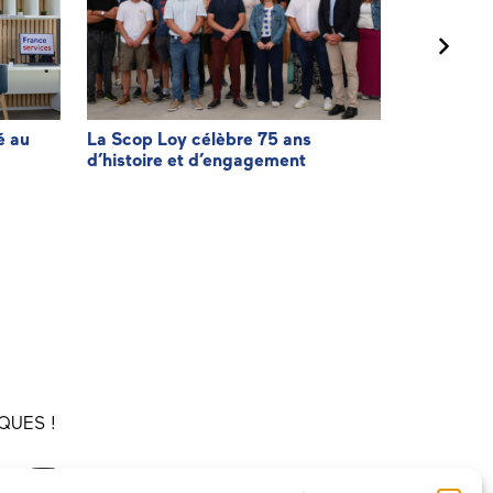
é au
La Scop Loy célèbre 75 ans
Agir pour f
d’histoire et d’engagement
facturatio
QUES !