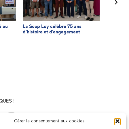
é au
La Scop Loy célèbre 75 ans
Agir pour f
d’histoire et d’engagement
facturatio
QUES !
Gérer le consentement aux cookies