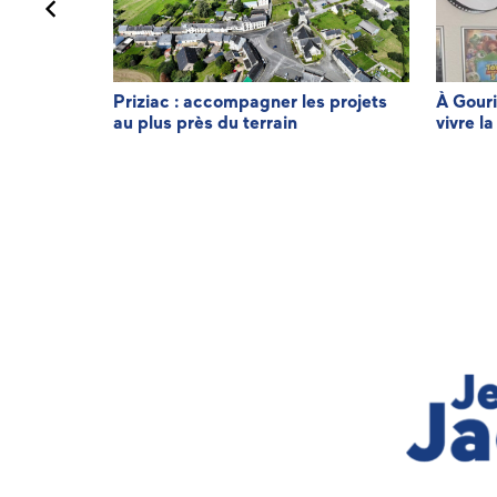
minique LE
Priziac : accompagner les projets
À Gouri
au plus près du terrain
vivre la