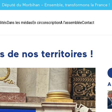
Député du Morbihan – Ensemble, transformons la France !
lités
Dans les médias
En circonscription
A l’assemblée
Contact
 de nos territoires !
A